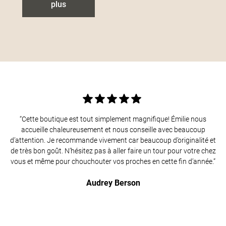
plus
cueillant des
végétaux. Un
univers tout en
poésie qui ne
manquera pas
d’apporter une
touche sensible à
votre intérieur.
“Cette boutique est tout simplement magnifique! Émilie nous
accueille chaleureusement et nous conseille avec beaucoup
d’attention. Je recommande vivement car beaucoup d’originalité et
de très bon goût. N’hésitez pas à aller faire un tour pour votre chez
vous et même pour chouchouter vos proches en cette fin d’année.”
Audrey Berson