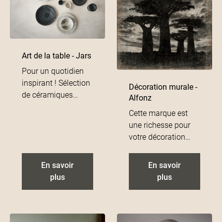
Art de la table - Jars
Pour un quotidien
inspirant ! Sélection
Décoration murale -
de céramiques
Alfonz
vivantes, qui invitent
Cette marque est
au mélange et au
une richesse pour
partage. Des objets
votre décoration
complices, que l’on
murale. Elle
adore détourner,
collabore avec
En savoir
En savoir
s’approprier et
différents artistes
plus
plus
redécouvrir sans
pour mettre en
cesse. Jars c'est des
avant des photos ou
assiettes à mixer,
dessins imprimés
des vases pour
sur des panneaux