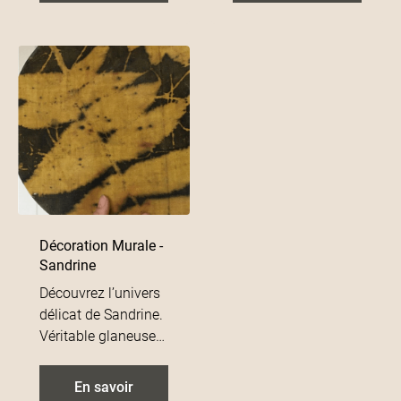
Retrouvez en
lampes syriennes
boutique une
sont un vrai objet de
sélection de
décoration
suspensions,
intemporelle pour
soliflores et
tous les styles
plateaux muraux.
d'intérieur.
Décoration Murale -
Sandrine
Découvrez l’univers
délicat de Sandrine.
Véritable glaneuse
qui chine des lins ou
chanvres et qui crée
En savoir
des teintures en