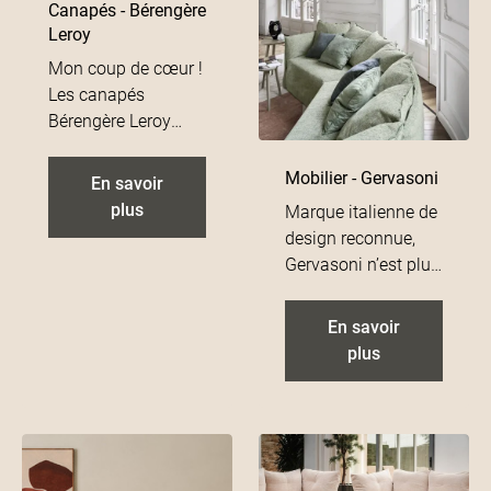
Canapés - Bérengère
Leroy
Mon coup de cœur !
Les canapés
Bérengère Leroy
sont mes préférés !
Réalisez le canapé
Mobilier - Gervasoni
En savoir
qui vous ressemble
plus
Marque italienne de
en choisissant
design reconnue,
autant ces
Gervasoni n’est plus
dimensions
à présenter.
(profondeur/largeur)
Retrouvez en
En savoir
que ces tissus (lin,
boutique une
plus
coton, velours,
sélection de pièces
motifs…). Déclinable
iconiques qui font la
en Daybed ou
différence comme la
convertible, vous
suspension Brass
avez la totale liberté
ou encore le canapé
de confection pour