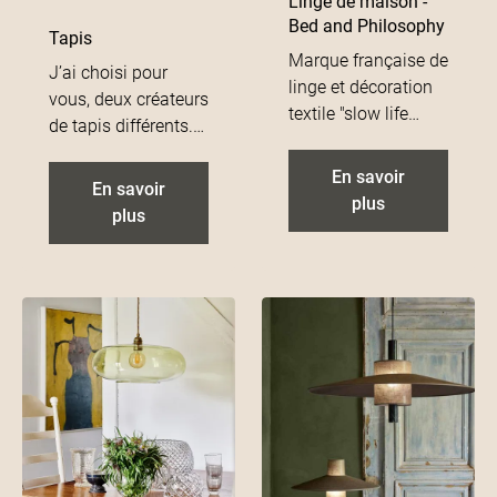
Linge de maison -
Bed and Philosophy
Tapis
Marque française de
J’ai choisi pour
linge et décoration
vous, deux créateurs
textile "slow life
de tapis différents.
style". Bed and
Le premier recycle le
Philosphy pour une
En savoir
coton dans usines
En savoir
super décoration
plus
portugaises pour
plus
esprit wabi sabi.
créer des tapis dans
Tapis, coussins,
l’air du temps,
linge de lit, canapés,
beaux, au dessin
serviettes, sacs et
minimal. Petit plus :
accessoires.
ils se lavent en
machine. Le second
se fournit
majoritairement en
Turquie pour des
motifs plus