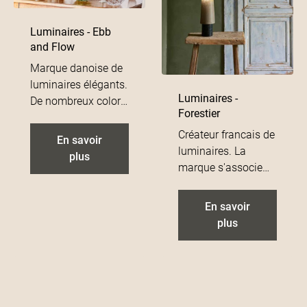
exotiques types
kilims, moldaves ou
Luminaires - Ebb
vintages…
and Flow
Marque danoise de
luminaires élégants.
Luminaires -
De nombreux coloris
Forestier
et tailles sont
disponilbles pour
Créateur francais de
En savoir
adapter la
luminaires. La
plus
suspension à votre
marque s'associe
intérieur!
avec différents
designers pour
En savoir
proposer une large
plus
gamme de
luminaires pour
toutes vos
ambiances déco.