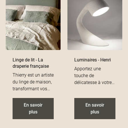
sublimer votre
de papiers froissés.
maison et le tout
fabriqué made in
France.
Linge de lit - La
Luminaires - Henri
draperie française
Apportez une
Thierry est un artiste
touche de
du linge de maison,
délicatesse à votre
transformant vos
décoration. Henri
intérieurs en havre
crée des luminaires
de paix. Il conçoit
écologiques avec
En savoir
En savoir
un linge épais de
des journaux
plus
plus
190gr/m2, en lin
recyclés, de la farine
lavé tissé dans les
et du plâtre de Paris.