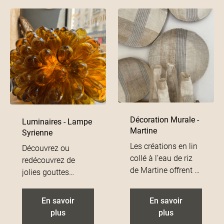
Vosges. Vous allez
adorer !
Décoration Murale -
Luminaires - Lampe
Martine
Syrienne
Les créations en lin
Découvrez ou
collé à l’eau de riz
redécouvrez de
de Martine offrent à
jolies gouttes
voir un univers wabi
soufflées à la
sabi qui ne
bouche puis
En savoir
En savoir
manquera pas de
attachées les une
plus
plus
vous plaire.
entre elles. Les